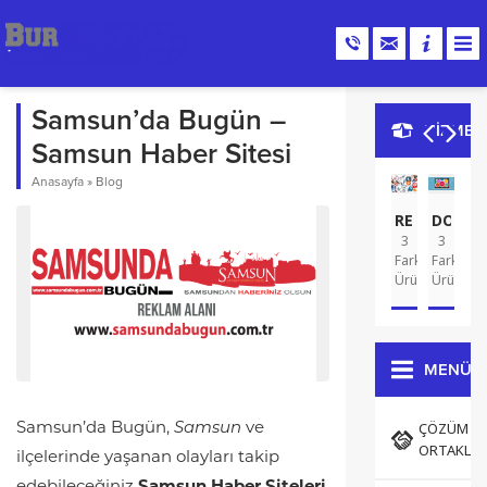
Samsun’da Bugün –
HİZMET
Samsun Haber Sitesi
Anasayfa
»
Blog
REKLAM
DOMA
G
3
3
A
2
Farklı
Farklı
Far
Ürün
Ürün
Ür
MENÜ
ÇÖZÜM
Samsun’da Bugün,
Samsun
ve
ORTAKLAR
ilçelerinde yaşanan olayları takip