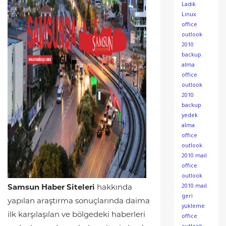
Ladik
Linux
office
outlook
2010
backup
alma
office
outlook
2010
backup
yedek
alma
office
outlook
2010 mail
office
outlook
2010 mail
Samsun Haber Siteleri
hakkında
geri
yapılan araştırma sonuçlarında daima
yükleme
ilk karşılaşılan ve bölgedeki haberleri
office