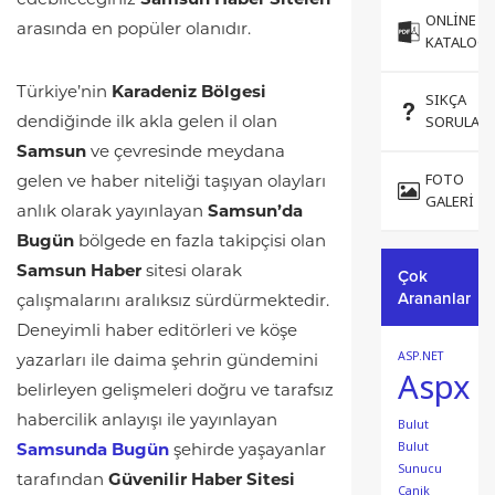
edebileceğiniz
Samsun Haber Siteleri
ONLINE
arasında en popüler olanıdır.
KATALOG
Türkiye’nin
Karadeniz Bölgesi
SIKÇA
SORULAN
dendiğinde ilk akla gelen il olan
Samsun
ve çevresinde meydana
FOTO
gelen ve haber niteliği taşıyan olayları
GALERI
anlık olarak yayınlayan
Samsun’da
Bugün
bölgede en fazla takipçisi olan
Samsun Haber
sitesi olarak
Çok
Arananlar
çalışmalarını aralıksız sürdürmektedir.
Deneyimli haber editörleri ve köşe
ASP.NET
yazarları ile daima şehrin gündemini
Aspx
belirleyen gelişmeleri doğru ve tarafsız
habercilik anlayışı ile yayınlayan
Bulut
Bulut
Samsunda Bugün
şehirde yaşayanlar
Sunucu
tarafından
Güvenilir Haber Sitesi
Canik