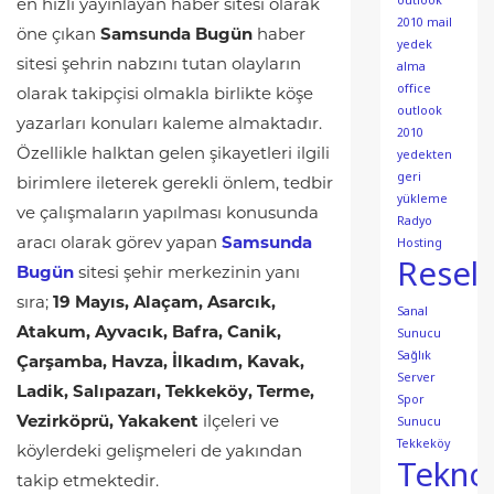
outlook
en hızlı yayınlayan haber sitesi olarak
2010 mail
öne çıkan
Samsunda Bugün
haber
yedek
sitesi şehrin nabzını tutan olayların
alma
office
olarak takipçisi olmakla birlikte köşe
outlook
yazarları konuları kaleme almaktadır.
2010
yedekten
Özellikle halktan gelen şikayetleri ilgili
geri
birimlere ileterek gerekli önlem, tedbir
yükleme
ve çalışmaların yapılması konusunda
Radyo
Hosting
aracı olarak görev yapan
Samsunda
Resell
Bugün
sitesi şehir merkezinin yanı
sıra;
19 Mayıs, Alaçam, Asarcık,
Sanal
Sunucu
Atakum, Ayvacık, Bafra, Canik,
Sağlık
Çarşamba, Havza, İlkadım, Kavak,
Server
Ladik, Salıpazarı, Tekkeköy, Terme,
Spor
Sunucu
Vezirköprü, Yakakent
ilçeleri ve
Tekkeköy
köylerdeki gelişmeleri de yakından
Teknol
takip etmektedir.