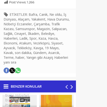
Post Views:
1.266
ETİKETLER:
Bafra
,
Canik
,
Ne oldu
,
İş
Dünyası
,
Alaçam
,
Yakakent
,
Hava Durumu
,
Nöbetçi Eczaneler
,
Çarşamba
,
Trafik
Kazası
,
Samsunspor
,
Magazin
,
Salıpazarı
,
Sağlık
,
Cinayet
,
İlkadım
,
Belediye
,
Haberleri
,
Ladik
,
Spor
,
Kaza
,
Havza
,
Ekonomi
,
Atakum
,
Vezirköprü
,
Siyaset
,
Ayvacık
,
Tekkeköy
,
Kavga
,
19 Mayıs
,
Kavak
,
son dakika
,
Gündem
,
Asarcık
,
Terme
,
haber
,
Yangın gibi Asayiş Haberleri
yanı sıra
BENZER KONULAR
Bursa Haberleri
Bursa Haber
Portalı’nda
Bursa SEO