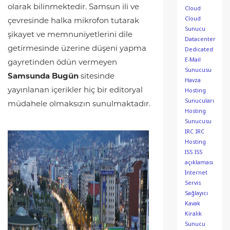
olarak bilinmektedir. Samsun ili ve
Cloud
Cloud
çevresinde halka mikrofon tutarak
Sunucu
şikayet ve memnuniyetlerini dile
Datacenter
getirmesinde üzerine düşeni yapma
Dedicated
E-Mail
gayretinden ödün vermeyen
Sunucusu
Samsunda Bugün
sitesinde
Havza
Hosting
yayınlanan içerikler hiç bir editoryal
Sunucuları
müdahele olmaksızın sunulmaktadır.
Hosting
Sunucusu
IRC
IRC
Hosting
ISS
ISS
açıklaması
İnternet
Servis
Sağlayıcı
Kavak
Kiralık
Sunucu