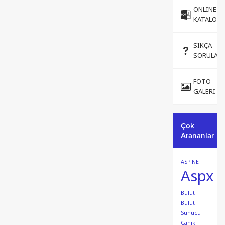
ONLINE
KATALOG
SIKÇA
SORULAN
FOTO
GALERI
Çok
Arananlar
ASP.NET
Aspx
Bulut
Bulut
Sunucu
Canik