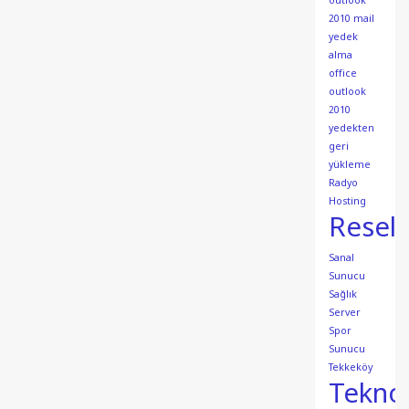
outlook
2010 mail
yedek
alma
office
outlook
2010
yedekten
geri
yükleme
Radyo
Hosting
Resell
Sanal
Sunucu
Sağlık
Server
Spor
Sunucu
Tekkeköy
Teknol