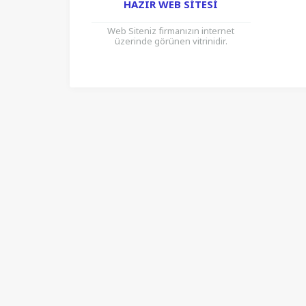
HAZIR WEB SITESI
Web Siteniz firmanızın internet
üzerinde görünen vitrinidir.
Günümüzün en ucuz ve en etkili
pazarlama alanıdır. Daha çok insana
ulaşmanın en...