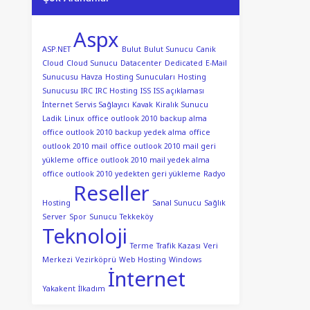
Aspx
ASP.NET
Bulut
Bulut Sunucu
Canik
Cloud
Cloud Sunucu
Datacenter
Dedicated
E-Mail
Sunucusu
Havza
Hosting Sunucuları
Hosting
Sunucusu
IRC
IRC Hosting
ISS
ISS açıklaması
İnternet Servis Sağlayıcı
Kavak
Kiralık Sunucu
Ladik
Linux
office outlook 2010 backup alma
office outlook 2010 backup yedek alma
office
outlook 2010 mail
office outlook 2010 mail geri
yükleme
office outlook 2010 mail yedek alma
office outlook 2010 yedekten geri yükleme
Radyo
Reseller
Hosting
Sanal Sunucu
Sağlık
Server
Spor
Sunucu
Tekkeköy
Teknoloji
Terme
Trafik Kazası
Veri
Merkezi
Vezirköprü
Web Hosting
Windows
İnternet
Yakakent
İlkadım