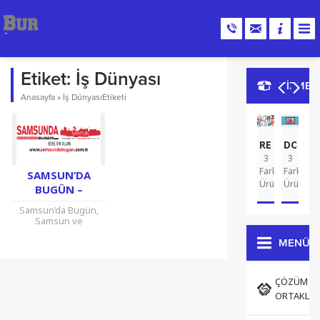
Etiket:
İş Dünyası
HİZMET
Anasayfa
»
İş DünyasıEtiketi
REKLAM
DOMA
G
3
3
A
2
Farklı
Farklı
Far
SAMSUN’DA
Ürün
Ürün
Ür
BUGÜN –
SAMSUN HABER
Samsun’da Bugün,
SITESI
Samsun ve
ilçelerinde yaşanan
olayları takip
MENÜ
edebileceğiniz
Samsun Haber
Siteleri arasında en
ÇÖZÜM
popüler olanıdır.
ORTAKLAR
Türkiye’nin
Karadeniz Bölgesi
dendiğinde...