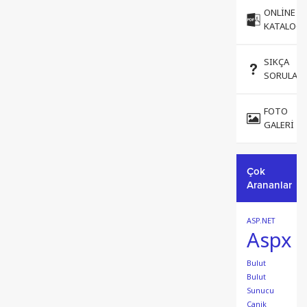
ONLINE
KATALOG
SIKÇA
SORULAN
FOTO
GALERI
Çok
Arananlar
ASP.NET
Aspx
Bulut
Bulut
Sunucu
Canik