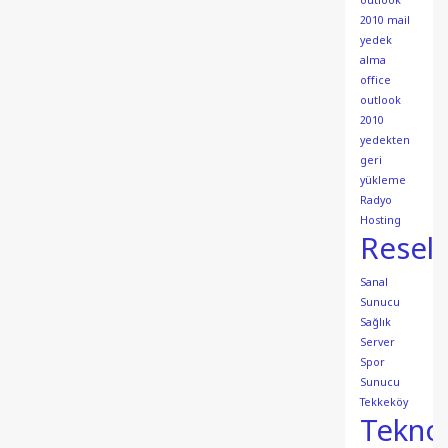
outlook
2010 mail
yedek
alma
office
outlook
2010
yedekten
geri
yükleme
Radyo
Hosting
Resell
Sanal
Sunucu
Sağlık
Server
Spor
Sunucu
Tekkeköy
Teknol