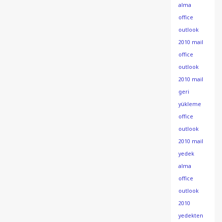
alma
office
outlook
2010 mail
office
outlook
2010 mail
geri
yükleme
office
outlook
2010 mail
yedek
alma
office
outlook
2010
yedekten