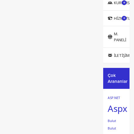
KURUMSA
Karadeniz Bölgesi
dendiğinde...
HIZMETLE
M.
PANELİ
İLETIŞIM
Çok
Arananlar
ASP.NET
Aspx
Bulut
Bulut