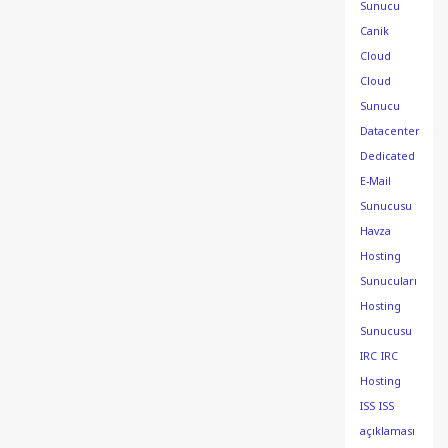
Sunucu
Canik
Cloud
Cloud
Sunucu
Datacenter
Dedicated
E-Mail
Sunucusu
Havza
Hosting
Sunucuları
Hosting
Sunucusu
IRC
IRC
Hosting
ISS
ISS
açıklaması