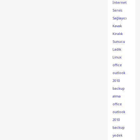
İnternet
Servis
Sağlayıcı
Kavak
Kiralık
Sunucu
Ladik
Linux
office
outlook
2010
backup
alma
office
outlook
2010
backup
yedek