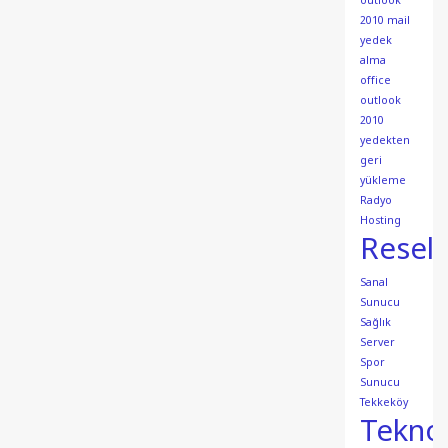
outlook
2010 mail
yedek
alma
office
outlook
2010
yedekten
geri
yükleme
Radyo
Hosting
Resell
Sanal
Sunucu
Sağlık
Server
Spor
Sunucu
Tekkeköy
Teknol