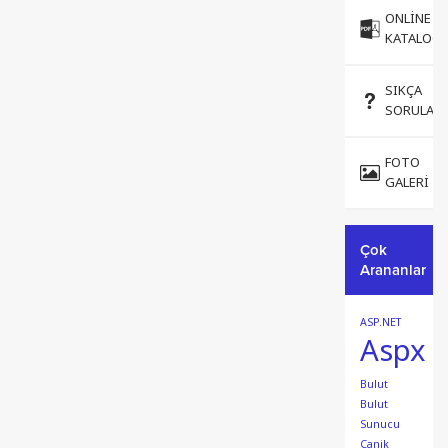
ONLINE
KATALOG
SIKÇA
SORULAN
FOTO
GALERI
Çok
Arananlar
ASP.NET
Aspx
Bulut
Bulut
Sunucu
Canik