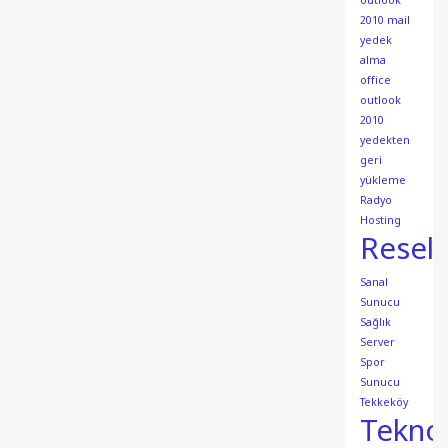
outlook
2010 mail
yedek
alma
office
outlook
2010
yedekten
geri
yükleme
Radyo
Hosting
Resell
Sanal
Sunucu
Sağlık
Server
Spor
Sunucu
Tekkeköy
Teknol