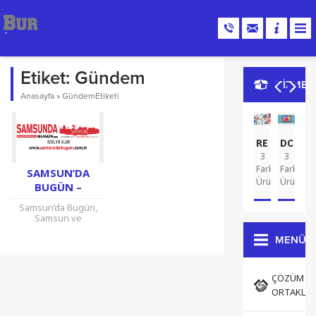
Etiket:
Gündem
HİZMET
Anasayfa
»
GündemEtiketi
REKLAM
DOMA
G
3
3
A
2
Farklı
Farklı
Far
SAMSUN’DA
Ürün
Ürün
Ür
BUGÜN –
SAMSUN HABER
Samsun’da Bugün,
SITESI
Samsun ve
ilçelerinde yaşanan
olayları takip
MENÜ
edebileceğiniz
Samsun Haber
Siteleri arasında en
ÇÖZÜM
popüler olanıdır.
ORTAKLAR
Türkiye’nin
Karadeniz Bölgesi
dendiğinde...