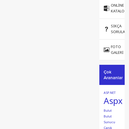
ONLINE
KATALOG
SIKÇA
SORULAN
FOTO
GALERI
Çok
Arananlar
ASP.NET
Aspx
Bulut
Bulut
Sunucu
Canik