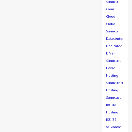
Sunucu
Canik
Cloud
Cloud
Sunucu
Datacenter
Dedicated
E-Mail
Sunucusu
Havza
Hosting
Sunucuları
Hosting
Sunucusu
IRC
IRC
Hosting
ISS
ISS
açıklaması