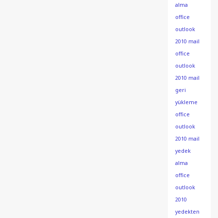
alma
office
outlook
2010 mail
office
outlook
2010 mail
geri
yükleme
office
outlook
2010 mail
yedek
alma
office
outlook
2010
yedekten