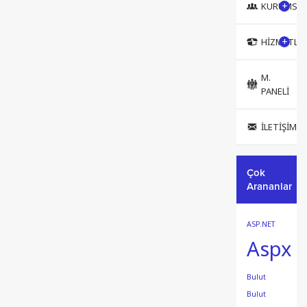
KURUMSA
Karadeniz Bölgesi
dendiğinde...
HIZMETLE
M.
PANELİ
İLETIŞIM
Çok
Arananlar
ASP.NET
Aspx
Bulut
Bulut