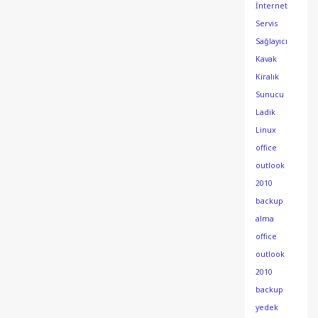
İnternet
Servis
Sağlayıcı
Kavak
Kiralık
Sunucu
Ladik
Linux
office
outlook
2010
backup
alma
office
outlook
2010
backup
yedek