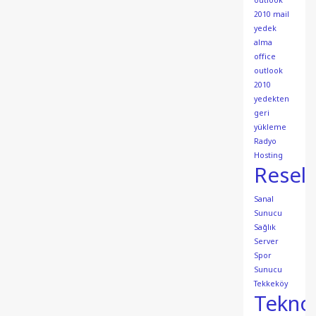
outlook
2010 mail
yedek
alma
office
outlook
2010
yedekten
geri
yükleme
Radyo
Hosting
Resell
Sanal
Sunucu
Sağlık
Server
Spor
Sunucu
Tekkeköy
Teknol