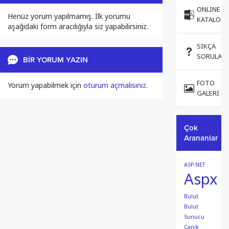
ONLINE
Henüz yorum yapılmamış. İlk yorumu
KATALOG
aşağıdaki form aracılığıyla siz yapabilirsiniz.
SIKÇA
SORULAN
BİR YORUM YAZIN
FOTO
Yorum yapabilmek için
oturum açmalısınız
.
GALERI
Çok
Arananlar
ASP.NET
Aspx
Bulut
Bulut
Sunucu
Canik