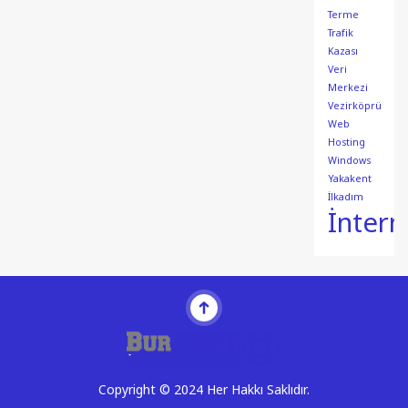
Terme
Trafik
Kazası
Veri
Merkezi
Vezirköprü
Web
Hosting
Windows
Yakakent
İlkadım
İntern
Copyright © 2024 Her Hakkı Saklıdır.