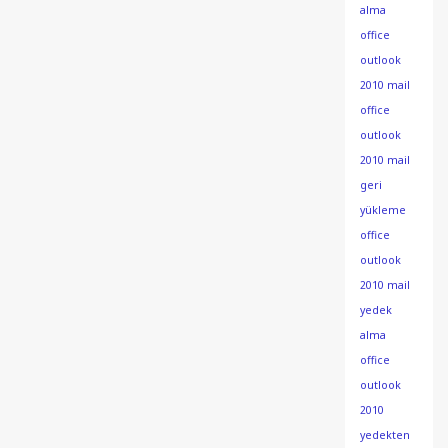
alma
office
outlook
2010 mail
office
outlook
2010 mail
geri
yükleme
office
outlook
2010 mail
yedek
alma
office
outlook
2010
yedekten