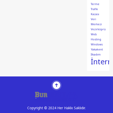
Terme
Trafik
Kazası
Veri
Merkezi
Vezirköprü
Web
Hosting
Windows
Yakakent
İlkadım
İntern
Copyright © 2024 Her Hakkı Saklıdır.