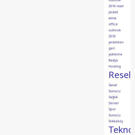
outlook
2010 mail
yedek
alma
office
outlook
2010
yedekten
geri
yükleme
Radyo
Hosting
Resell
Sanal
Sunucu
Sağlık
Server
Spor
Sunucu
Tekkeköy
Teknol