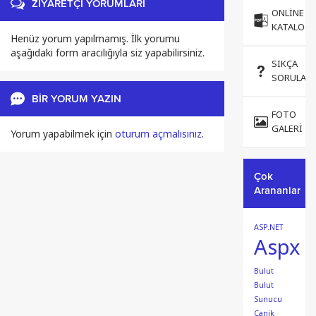
ZİYARETÇİ YORUMLARI
ONLINE
KATALOG
Henüz yorum yapılmamış. İlk yorumu
aşağıdaki form aracılığıyla siz yapabilirsiniz.
SIKÇA
SORULAN
BİR YORUM YAZIN
FOTO
GALERI
Yorum yapabilmek için
oturum açmalısınız
.
Çok
Arananlar
ASP.NET
Aspx
Bulut
Bulut
Sunucu
Canik