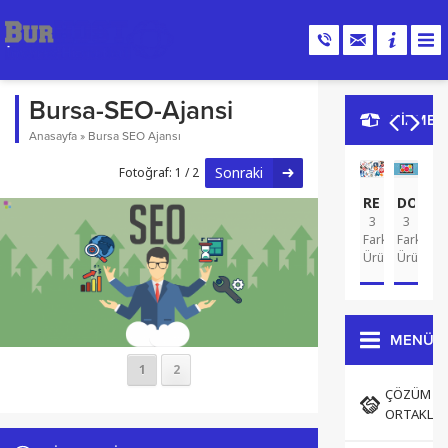
Bursa-SEO-Ajansi
HİZMET
Anasayfa
»
Bursa SEO Ajansı
Sonraki
Fotoğraf: 1 / 2
REKLAM
DOMA
G
3
3
A
2
Farklı
Farklı
Far
Ürün
Ürün
Ür
MENÜ
1
2
ÇÖZÜM
ORTAKLAR