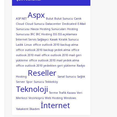
Aspx
ASP.NET
Bulut
Bulut Sunucu
Canik
Cloud
Cloud Sunucu
Datacenter
Dedicated
E-Mail
Sunucusu
Havza
Hosting Sunucuları
Hosting
Sunucusu
IRC
IRC Hosting
ISS
ISS açıklaması
İnternet Servis Sağlayıcı
Kavak
Kiralık Sunucu
Ladik
Linux
office outlook 2010 backup alma
office outlook 2010 backup yedek alma
office
outlook 2010 mail
office outlook 2010 mail geri
yükleme
office outlook 2010 mail yedek alma
office outlook 2010 yedekten geri yükleme
Radyo
Reseller
Hosting
Sanal Sunucu
Sağlık
Server
Spor
Sunucu
Tekkeköy
Teknoloji
Terme
Trafik Kazası
Veri
Merkezi
Vezirköprü
Web Hosting
Windows
İnternet
Yakakent
İlkadım