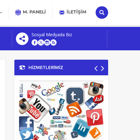
M. PANELİ
İLETIŞIM
Sosyal Medyada Biz
HİZMETLERİMİZ