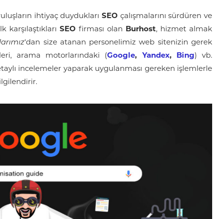
uluşların ihtiyaç duydukları
SEO
çalışmalarını sürdüren ve
k karşılaştıkları
SEO
firması olan
Burhost
, hizmet almak
arımız
‘dan size atanan personelimiz web sitenizin gerek
eri, arama motorlarındaki (
Google
,
Yandex
,
Bing
) vb.
k detaylı incelemeler yaparak uygulanması gereken işlemlerle
lgilendirir.