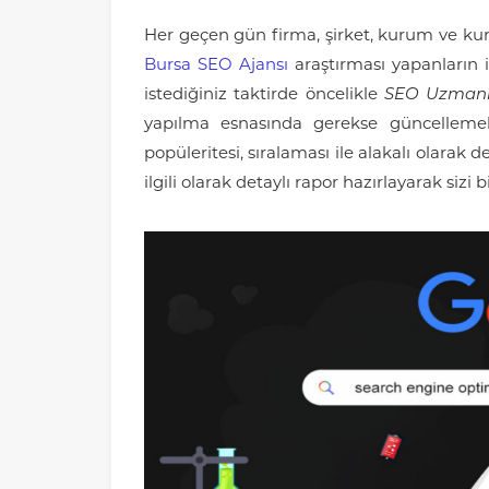
Her geçen gün firma, şirket, kurum ve kur
Bursa SEO Ajansı
araştırması yapanların il
istediğiniz taktirde öncelikle
SEO Uzmanl
yapılma esnasında gerekse güncellemel
popüleritesi, sıralaması ile alakalı olara
ilgili olarak detaylı rapor hazırlayarak sizi bi