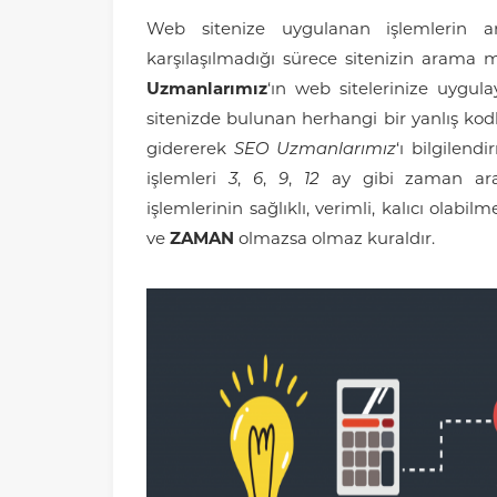
Web sitenize uygulanan işlemlerin a
karşılaşılmadığı sürece sitenizin arama 
Uzmanlarımız
‘ın web sitelerinize uygul
sitenizde bulunan herhangi bir yanlış kodl
gidererek
SEO Uzmanlarımız
‘ı bilgilend
işlemleri
3
,
6
,
9
,
12
ay gibi zaman aral
işlemlerinin sağlıklı, verimli, kalıcı olabil
ve
ZAMAN
olmazsa olmaz kuraldır.