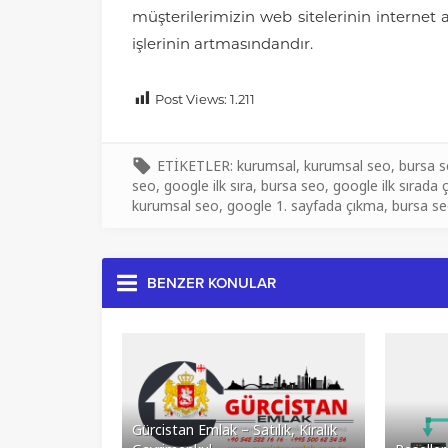
müşterilerimizin web sitelerinin internet 
işlerinin artmasındandır.
Post Views:
1.211
ETİKETLER:
kurumsal
,
kurumsal seo
,
bursa s
seo
,
google ilk sıra
,
bursa seo
,
google ilk sırada
kurumsal seo
,
google 1. sayfada çıkma
,
bursa se
BENZER KONULAR
Gürcistan Emlak – Satılık, Kiralık