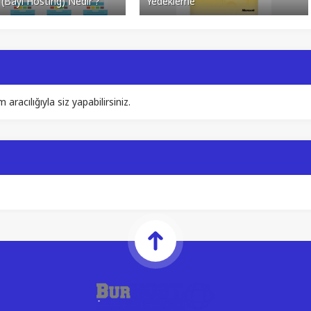
 (Bayi Hosting) Nedir ?
Yedekleme
acılığıyla siz yapabilirsiniz.