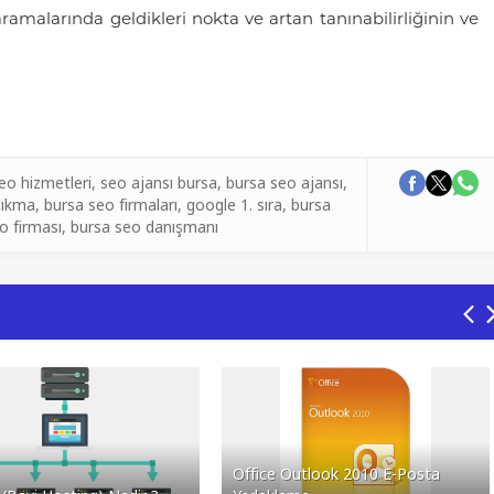
aramalarında geldikleri nokta ve artan tanınabilirliğinin ve
eo hizmetleri
,
seo ajansı bursa
,
bursa seo ajansı
,
 çıkma
,
bursa seo firmaları
,
google 1. sıra
,
bursa
o firması
,
bursa seo danışmanı
Office Outlook 2010 E-Posta