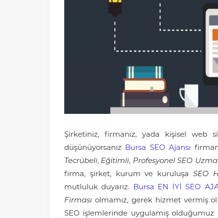
Şirketiniz, firmanız, yada kişisel web s
düşünüyorsanız
Bursa SEO Ajansı
firma
Tecrübeli
,
Eğitimli
,
Profesyonel SEO Uzman
firma, şirket, kurum ve kuruluşa
SEO H
mutluluk duyarız.
Bursa EN İYİ SEO AJ
Firması
olmamız, gerek hizmet vermiş old
SEO işlemlerinde uygulamış olduğumuz