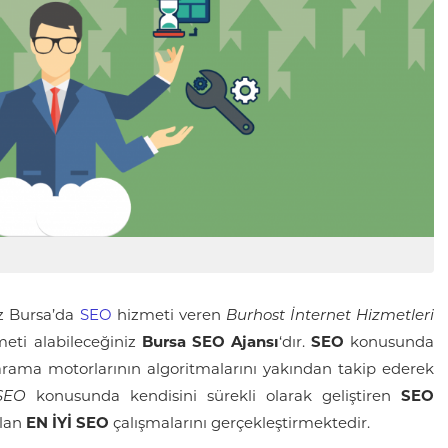
ız Bursa’da
SEO
hizmeti veren
Burhost İnternet Hizmetleri
eti alabileceğiniz
Bursa SEO Ajansı
‘dır.
SEO
konusunda
arama motorlarının algoritmalarını yakından takip ederek
SEO
konusunda kendisini sürekli olarak geliştiren
SEO
olan
EN İYİ SEO
çalışmalarını gerçekleştirmektedir.