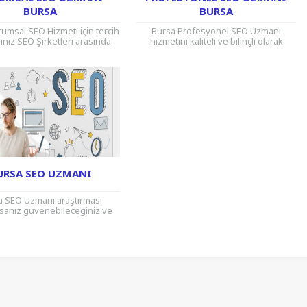
BURSA
BURSA
umsal SEO Hizmeti için tercih
Bursa Profesyonel SEO Uzmanı
niz SEO Şirketleri arasında
hizmetini kaliteli ve bilinçli olarak
e uygun fiyatlarımızla hizmet
alabileceğiniz SEO uzmanlarımız,
uz. Bursa’da Kurumsal SEO
Google arama motorunun düzenlemiş
Danışmanlığı...
olduğu Eğitim Programları‘na
katılarak...
URSA SEO UZMANI
a SEO Uzmanı araştırması
sanız güvenebileceğiniz ve
a’da kaliteli SEO hizmeti
leceğiniz bir seo uzmanına
cınız varsa bizimle görüşün.
Bursa’da...