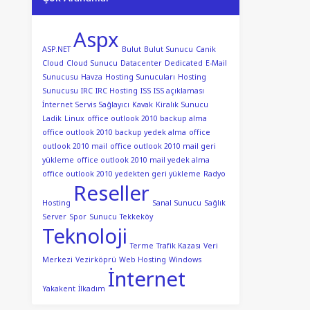
Aspx
ASP.NET
Bulut
Bulut Sunucu
Canik
Cloud
Cloud Sunucu
Datacenter
Dedicated
E-Mail
Sunucusu
Havza
Hosting Sunucuları
Hosting
Sunucusu
IRC
IRC Hosting
ISS
ISS açıklaması
İnternet Servis Sağlayıcı
Kavak
Kiralık Sunucu
Ladik
Linux
office outlook 2010 backup alma
office outlook 2010 backup yedek alma
office
outlook 2010 mail
office outlook 2010 mail geri
yükleme
office outlook 2010 mail yedek alma
office outlook 2010 yedekten geri yükleme
Radyo
Reseller
Hosting
Sanal Sunucu
Sağlık
Server
Spor
Sunucu
Tekkeköy
Teknoloji
Terme
Trafik Kazası
Veri
Merkezi
Vezirköprü
Web Hosting
Windows
İnternet
Yakakent
İlkadım