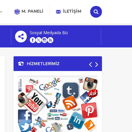
M. PANELİ
İLETIŞIM
Sosyal Medyada Biz
HİZMETLERİMİZ