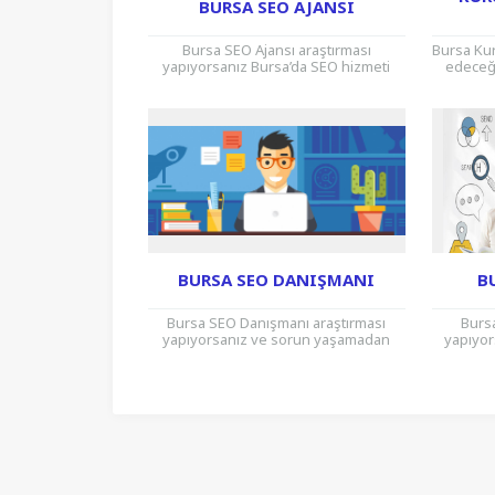
BURSA SEO AJANSI
Bursa SEO Ajansı araştırması
Bursa Kur
yapıyorsanız Bursa’da SEO hizmeti
edeceği
veren Burhost İnternet Hizmetleri
tecrübe v
firmamız, SEO konusunda en kaliteli
sunuyor
hizmeti alabileceğiniz Bursa...
BURSA SEO DANIŞMANI
B
Bursa SEO Danışmanı araştırması
Burs
yapıyorsanız ve sorun yaşamadan
yapıyor
ödediğiniz ücretin karşılığını
Burs
alabileceğiniz bir firmayla çalışmak
alabi
istiyorsanız Bursa‘da SEO danışmanı
ihtiya
hizmeti...