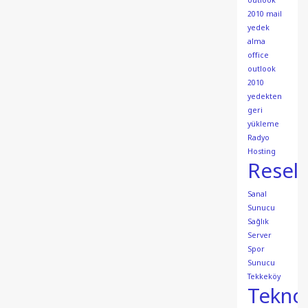
outlook
2010 mail
yedek
alma
office
outlook
2010
yedekten
geri
yükleme
Radyo
Hosting
Resell
Sanal
Sunucu
Sağlık
Server
Spor
Sunucu
Tekkeköy
Teknol