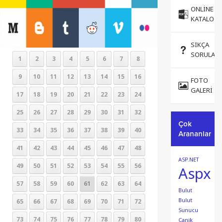
ONLINE
KATALOG
SIKÇA
SORULAN
1
2
3
4
5
6
7
8
9
10
11
12
13
14
15
16
FOTO
GALERI
17
18
19
20
21
22
23
24
25
26
27
28
29
30
31
32
Çok
33
34
35
36
37
38
39
40
Arananlar
41
42
43
44
45
46
47
48
ASP.NET
49
50
51
52
53
54
55
56
Aspx
57
58
59
60
61
62
63
64
Bulut
Bulut
65
66
67
68
69
70
71
72
Sunucu
73
74
75
76
77
78
79
80
Canik