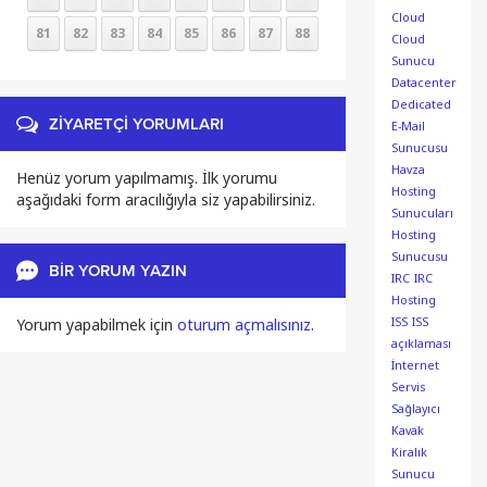
Cloud
81
82
83
84
85
86
87
88
Cloud
Sunucu
Datacenter
Dedicated
ZİYARETÇİ YORUMLARI
E-Mail
Sunucusu
Havza
Henüz yorum yapılmamış. İlk yorumu
Hosting
aşağıdaki form aracılığıyla siz yapabilirsiniz.
Sunucuları
Hosting
Sunucusu
BİR YORUM YAZIN
IRC
IRC
Hosting
Yorum yapabilmek için
oturum açmalısınız
.
ISS
ISS
açıklaması
İnternet
Servis
Sağlayıcı
Kavak
Kiralık
Sunucu