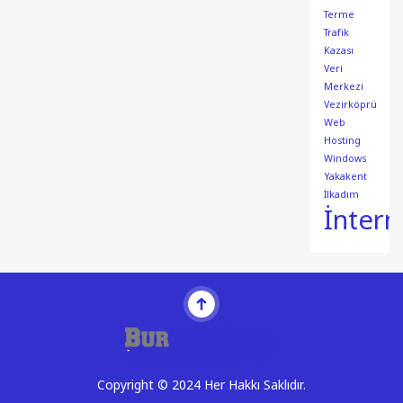
Terme
Trafik
Kazası
Veri
Merkezi
Vezirköprü
Web
Hosting
Windows
Yakakent
İlkadım
İntern
Copyright © 2024 Her Hakkı Saklıdır.