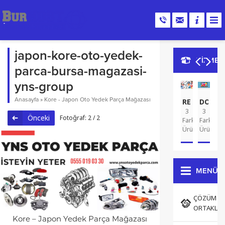
japon-kore-oto-yedek-
HİZMET
parca-bursa-magazasi-
yns-group
Anasayfa
»
Kore - Japon Oto Yedek Parça Mağazası
REKLAM
DOMA
G
3
3
A
2
Önceki
Fotoğraf: 2 / 2
Farklı
Farklı
Far
Ürün
Ürün
Ür
MENÜ
ÇÖZÜM
ORTAKLAR
Kore – Japon Yedek Parça Mağazası