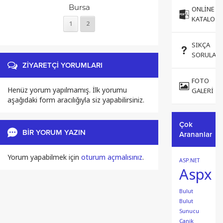
ONLINE
Bursa
KATALOG
1
2
SIKÇA
SORULAN
ZİYARETÇİ YORUMLARI
FOTO
Henüz yorum yapılmamış. İlk yorumu
GALERI
aşağıdaki form aracılığıyla siz yapabilirsiniz.
Çok
BİR YORUM YAZIN
Arananlar
Yorum yapabilmek için
oturum açmalısınız
.
ASP.NET
Aspx
Bulut
Bulut
Sunucu
Canik