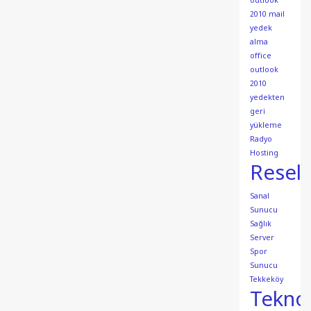
outlook
2010 mail
yedek
alma
office
outlook
2010
yedekten
geri
yükleme
Radyo
Hosting
Resell
Sanal
Sunucu
Sağlık
Server
Spor
Sunucu
Tekkeköy
Teknol