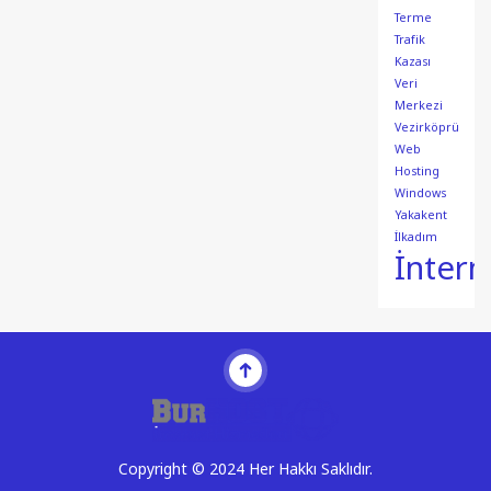
Terme
Trafik
Kazası
Veri
Merkezi
Vezirköprü
Web
Hosting
Windows
Yakakent
İlkadım
İntern
Copyright © 2024 Her Hakkı Saklıdır.