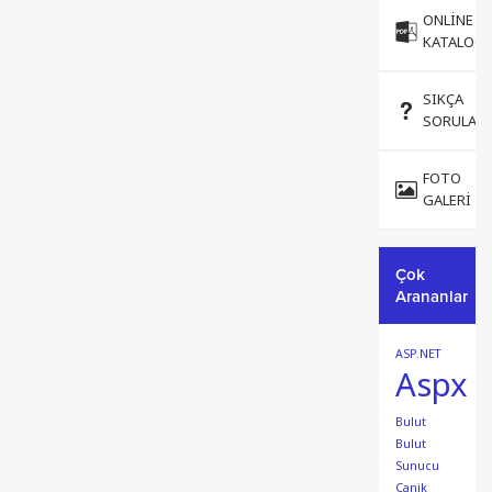
ONLINE
KATALOG
SIKÇA
SORULAN
FOTO
GALERI
Çok
Arananlar
ASP.NET
Aspx
Bulut
Bulut
Sunucu
Canik