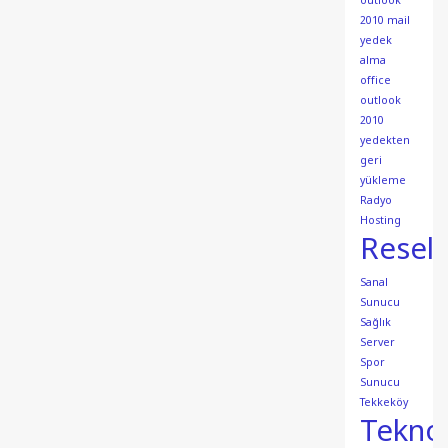
outlook
2010 mail
yedek
alma
office
outlook
2010
yedekten
geri
yükleme
Radyo
Hosting
Resell
Sanal
Sunucu
Sağlık
Server
Spor
Sunucu
Tekkeköy
Teknol