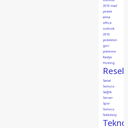
outlook
2010 mail
yedek
alma
office
outlook
2010
yedekten
geri
yükleme
Radyo
Hosting
Resell
Sanal
Sunucu
Sağlık
Server
Spor
Sunucu
Tekkeköy
Teknol