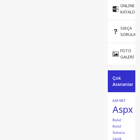
ONLINE
KATALOG
SIKÇA
SORULAN
FOTO
GALERI
Çok
Arananlar
ASP.NET
Aspx
Bulut
Bulut
Sunucu
Canik