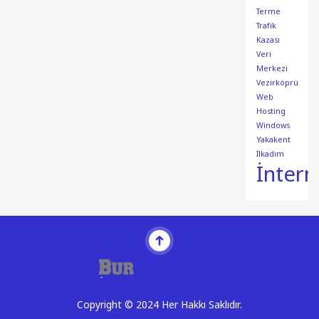
Terme
Trafik
Kazası
Veri
Merkezi
Vezirköprü
Web
Hosting
Windows
Yakakent
İlkadım
İntern
Copyright © 2024 Her Hakkı Saklıdır.