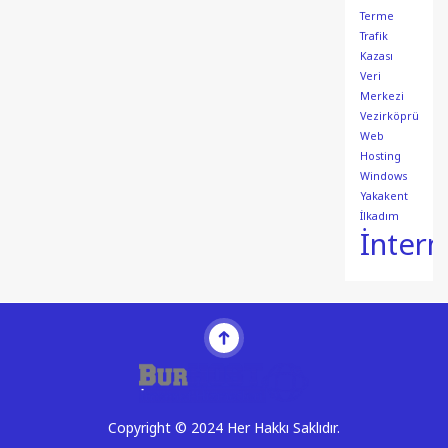
Terme
Trafik
Kazası
Veri
Merkezi
Vezirköprü
Web
Hosting
Windows
Yakakent
İlkadım
İntern
Copyright © 2024 Her Hakkı Saklıdır.