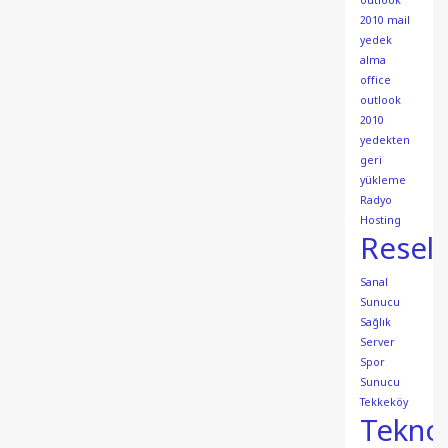
outlook
2010 mail
yedek
alma
office
outlook
2010
yedekten
geri
yükleme
Radyo
Hosting
Resell
Sanal
Sunucu
Sağlık
Server
Spor
Sunucu
Tekkeköy
Teknol