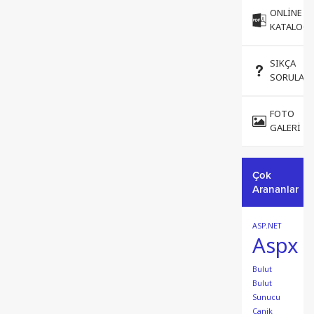
ONLINE
KATALOG
SIKÇA
SORULAN
FOTO
GALERI
Çok
Arananlar
ASP.NET
Aspx
Bulut
Bulut
Sunucu
Canik