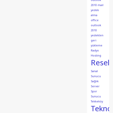
outlook
2010 mail
yedek
alma
office
outlook
2010
yedekten
geri
yükleme
Radyo
Hosting
Resell
Sanal
Sunucu
Sağlık
Server
Spor
Sunucu
Tekkeköy
Teknol