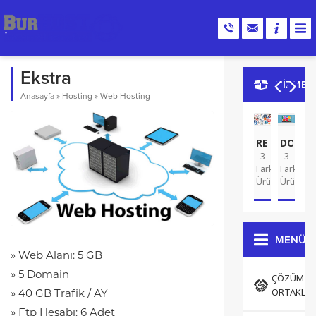
Ekstra
HİZMET
Anasayfa
»
Hosting
»
Web Hosting
REKLAM
DOMA
G
3
3
A
2
Farklı
Farklı
Far
Ürün
Ürün
Ür
MENÜ
» Web Alanı: 5 GB
» 5 Domain
ÇÖZÜM
ORTAKLAR
» 40 GB Trafik / AY
» Ftp Hesabı: 6 Adet