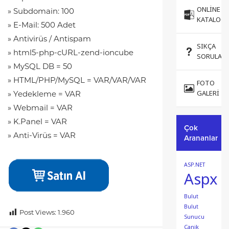
ONLINE
» Subdomain: 100
KATALOG
» E-Mail: 500 Adet
» Antivirüs / Antispam
SIKÇA
» html5-php-cURL-zend-ioncube
SORULAN
» MySQL DB = 50
» HTML/PHP/MySQL = VAR/VAR/VAR
FOTO
GALERI
» Yedekleme = VAR
» Webmail = VAR
» K.Panel = VAR
Çok
» Anti-Virüs = VAR
Arananlar
ASP.NET
Aspx
Bulut
Bulut
Post Views:
1.960
Sunucu
Canik