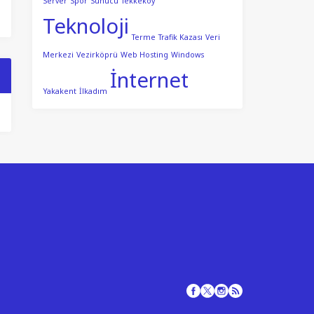
Server
Spor
Sunucu
Tekkeköy
Teknoloji
Terme
Trafik Kazası
Veri
Merkezi
Vezirköprü
Web Hosting
Windows
İnternet
Yakakent
İlkadım