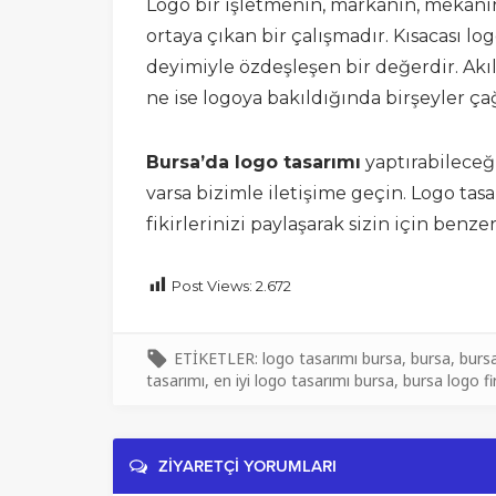
Logo bir işletmenin, markanın, mekanı
ortaya çıkan bir çalışmadır. Kısacası lo
deyimiyle özdeşleşen bir değerdir. Akıld
ne ise logoya bakıldığında birşeyler çağ
Bursa’da logo tasarımı
yaptırabileceğ
varsa bizimle iletişime geçin. Logo t
fikirlerinizi paylaşarak sizin için benze
Post Views:
2.672
ETİKETLER:
logo tasarımı bursa
,
bursa
,
burs
tasarımı
,
en iyi logo tasarımı bursa
,
bursa logo f
ZİYARETÇİ YORUMLARI