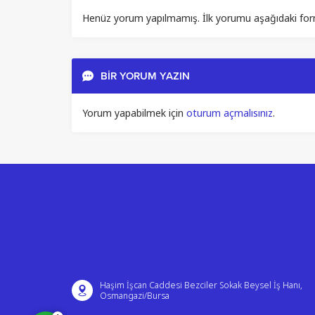
Henüz yorum yapılmamış. İlk yorumu aşağıdaki form ar
BİR YORUM YAZIN
Yorum yapabilmek için
oturum açmalısınız
.
Müşteri Temsilcisi
Cevap Yaz
Haşim İşcan Caddesi Bezciler Sokak Beysel İş Hanı,
Osmangazi/Bursa