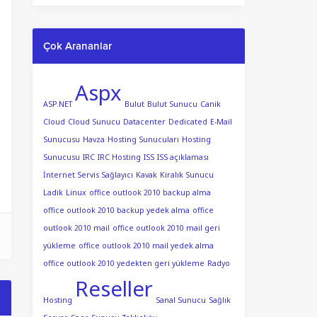
Çok Arananlar
Aspx
ASP.NET
Bulut
Bulut Sunucu
Canik
Cloud
Cloud Sunucu
Datacenter
Dedicated
E-Mail
Sunucusu
Havza
Hosting Sunucuları
Hosting
Sunucusu
IRC
IRC Hosting
ISS
ISS açıklaması
İnternet Servis Sağlayıcı
Kavak
Kiralık Sunucu
Ladik
Linux
office outlook 2010 backup alma
office outlook 2010 backup yedek alma
office
outlook 2010 mail
office outlook 2010 mail geri
yükleme
office outlook 2010 mail yedek alma
office outlook 2010 yedekten geri yükleme
Radyo
Reseller
Hosting
Sanal Sunucu
Sağlık