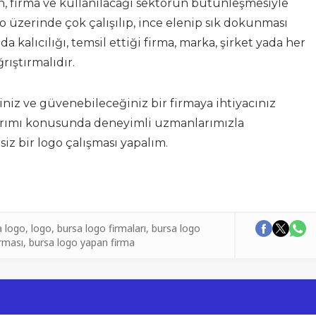
n, firma ve kullanılacağı sektörün bütünleşmesiyle
go üzerinde çok çalışılıp, ince elenip sık dokunması
a kalıcılığı, temsil ettiği firma, marka, şirket yada her
rıştırmalıdır.
iniz ve güvenebileceğiniz bir firmaya ihtiyacınız
asarımı konusunda deneyimli uzmanlarımızla
rsiz bir logo çalışması yapalım.
a logo
,
logo
,
bursa logo firmaları
,
bursa logo
irması
,
bursa logo yapan firma