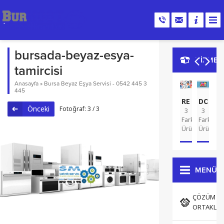
bursada-beyaz-esya-
HİZMET
tamircisi
Anasayfa
»
Bursa Beyaz Eşya Servisi - 0542 445 3
445
REKLAM
DOMA
G
Önceki
Fotoğraf: 3 / 3
3
3
A
2
Farklı
Farklı
Far
Ürün
Ürün
Ür
MENÜ
ÇÖZÜM
ORTAKLAR