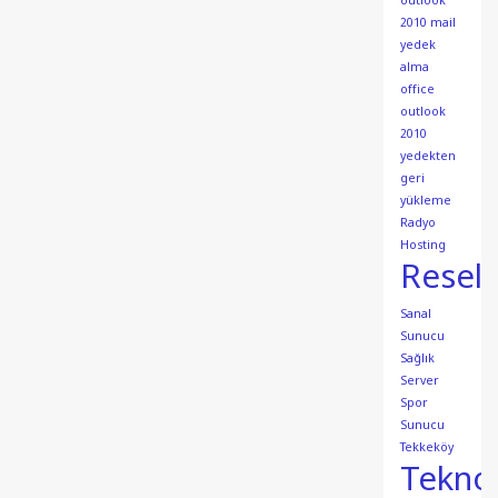
outlook
2010 mail
yedek
alma
office
outlook
2010
yedekten
geri
yükleme
Radyo
Hosting
Resell
Sanal
Sunucu
Sağlık
Server
Spor
Sunucu
Tekkeköy
Teknol