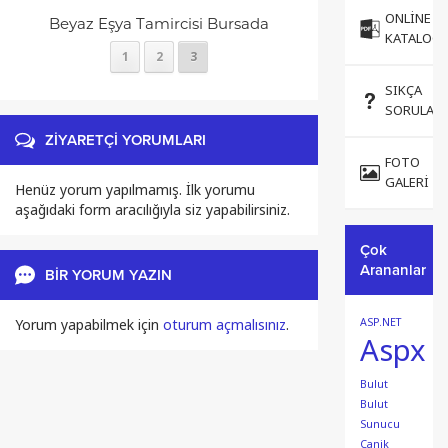
ONLINE
Beyaz Eşya Tamircisi Bursada
KATALOG
1
2
3
SIKÇA
SORULAN
ZİYARETÇİ YORUMLARI
FOTO
GALERI
Henüz yorum yapılmamış. İlk yorumu
aşağıdaki form aracılığıyla siz yapabilirsiniz.
Çok
Arananlar
BİR YORUM YAZIN
ASP.NET
Yorum yapabilmek için
oturum açmalısınız
.
Aspx
Bulut
Bulut
Sunucu
Canik