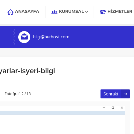
ANASAYFA
KURUMSAL
HIZMETLER
bilgi@burhost.com
rlar-isyeri-bilgi
Sonraki
Fotoğraf: 2 / 13