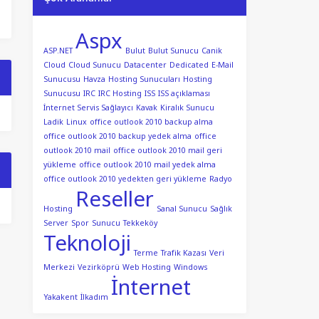
Aspx
ASP.NET
Bulut
Bulut Sunucu
Canik
Cloud
Cloud Sunucu
Datacenter
Dedicated
E-Mail
Sunucusu
Havza
Hosting Sunucuları
Hosting
Sunucusu
IRC
IRC Hosting
ISS
ISS açıklaması
İnternet Servis Sağlayıcı
Kavak
Kiralık Sunucu
Ladik
Linux
office outlook 2010 backup alma
office outlook 2010 backup yedek alma
office
outlook 2010 mail
office outlook 2010 mail geri
yükleme
office outlook 2010 mail yedek alma
office outlook 2010 yedekten geri yükleme
Radyo
Reseller
Hosting
Sanal Sunucu
Sağlık
Server
Spor
Sunucu
Tekkeköy
Teknoloji
Terme
Trafik Kazası
Veri
Merkezi
Vezirköprü
Web Hosting
Windows
İnternet
Yakakent
İlkadım