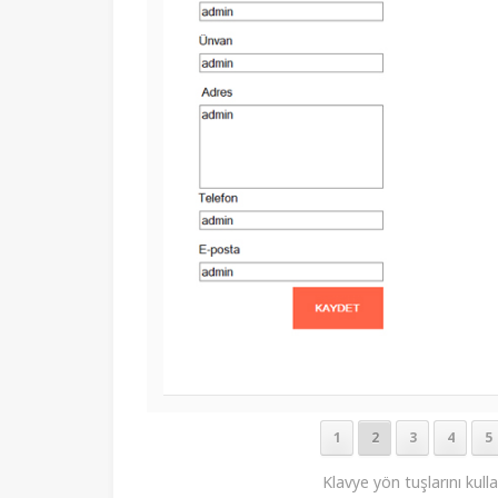
1
2
3
4
5
Klavye yön tuşlarını kull