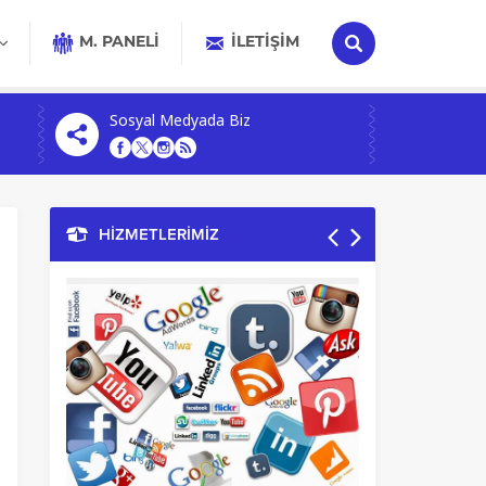
M. PANELİ
İLETIŞIM
Sosyal Medyada Biz
HİZMETLERİMİZ