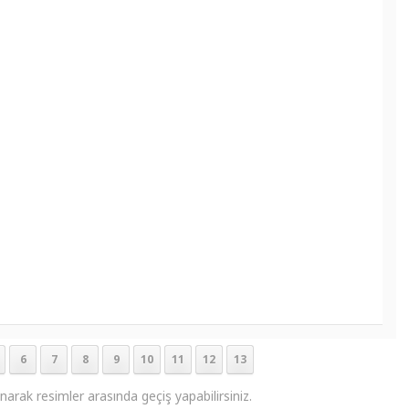
6
7
8
9
10
11
12
13
anarak resimler arasında geçiş yapabilirsiniz.