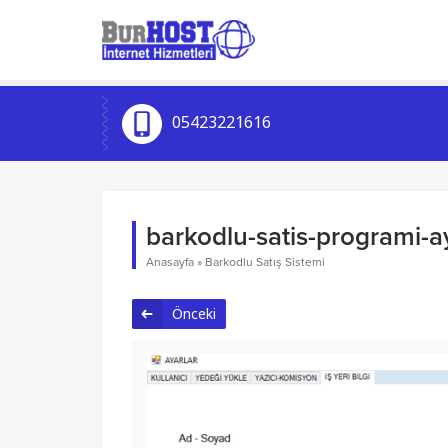
05423221616
barkodlu-satis-programi-aya
Anasayfa
»
Barkodlu Satış Sistemi
Önceki