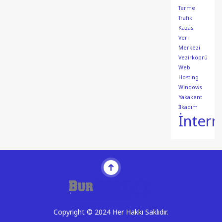
Terme
Trafik
Kazası
Veri
Merkezi
Vezirköprü
Web
Hosting
Windows
Yakakent
İlkadım
İntern
Copyright © 2024 Her Hakkı Saklıdır.