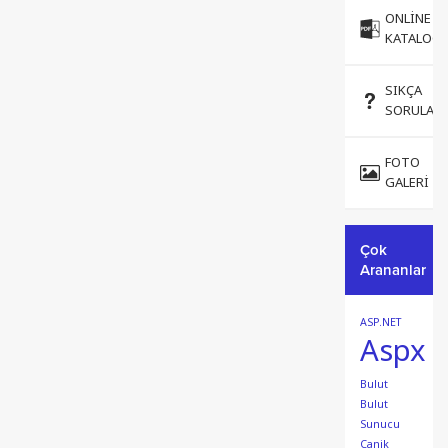
ONLINE
KATALOG
SIKÇA
SORULAN
FOTO
GALERI
Çok
Arananlar
ASP.NET
Aspx
Bulut
Bulut
Sunucu
Canik