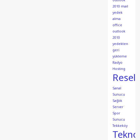
outlook
2010 mail
yedek
alma
office
outlook
2010
yedekten
geri
yükleme
Radyo
Hosting
Resell
Sanal
Sunucu
Sağlık
Server
Spor
Sunucu
Tekkeköy
Teknol