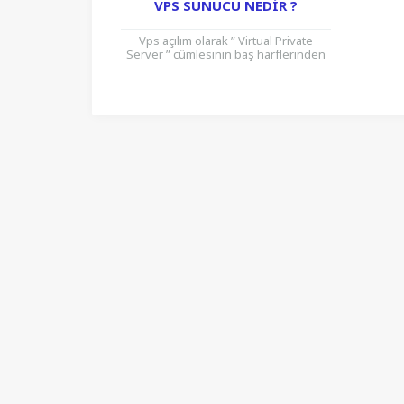
VPS SUNUCU NEDIR ?
Vps açılım olarak ” Virtual Private
Server ” cümlesinin baş harflerinden
oluşmaktadır. Türkçedeki tam karşılığı
Paylaşımlı Özel Sunucu anlamına
gelmiştir....