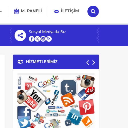
M. PANELİ
İLETIŞIM
Sosyal Medyada Biz
HİZMETLERİMİZ