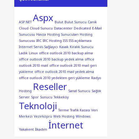
Aspx
ASP.NET
Bulut
Bulut Sunucu
Canik
Cloud
Cloud Sunucu
Datacenter
Dedicated
E-Mail
Sunucusu
Havza
Hosting Sunucuları
Hosting
Sunucusu
IRC
IRC Hosting
ISS
ISS açıklaması
İnternet Servis Sağlayıcı
Kavak
Kiralık Sunucu
Ladik
Linux
office outlook 2010 backup alma
office outlook 2010 backup yedek alma
office
outlook 2010 mail
office outlook 2010 mail geri
yükleme
office outlook 2010 mail yedek alma
office outlook 2010 yedekten geri yükleme
Radyo
Reseller
Hosting
Sanal Sunucu
Sağlık
Server
Spor
Sunucu
Tekkeköy
Teknoloji
Terme
Trafik Kazası
Veri
Merkezi
Vezirköprü
Web Hosting
Windows
İnternet
Yakakent
İlkadım