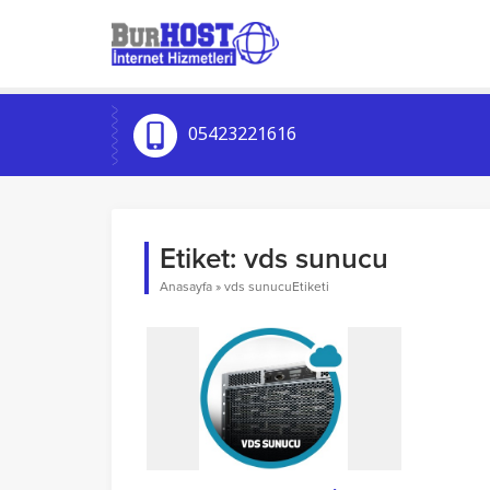
05423221616
Etiket:
vds sunucu
Anasayfa
»
vds sunucuEtiketi