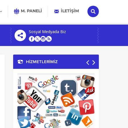
M. PANELİ
İLETIŞIM
Sosyal Medyada Biz
HİZMETLERİMİZ