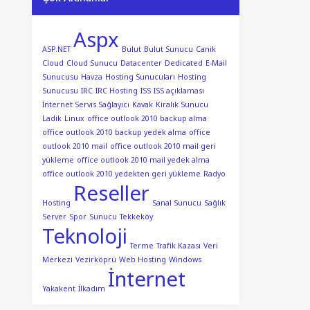
Aspx
ASP.NET
Bulut
Bulut Sunucu
Canik
Cloud
Cloud Sunucu
Datacenter
Dedicated
E-Mail
Sunucusu
Havza
Hosting Sunucuları
Hosting
Sunucusu
IRC
IRC Hosting
ISS
ISS açıklaması
İnternet Servis Sağlayıcı
Kavak
Kiralık Sunucu
Ladik
Linux
office outlook 2010 backup alma
office outlook 2010 backup yedek alma
office
outlook 2010 mail
office outlook 2010 mail geri
yükleme
office outlook 2010 mail yedek alma
office outlook 2010 yedekten geri yükleme
Radyo
Reseller
Hosting
Sanal Sunucu
Sağlık
Server
Spor
Sunucu
Tekkeköy
Teknoloji
Terme
Trafik Kazası
Veri
Merkezi
Vezirköprü
Web Hosting
Windows
İnternet
Yakakent
İlkadım