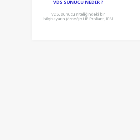
VDS SUNUCU NEDIR ?
VDS, sunucu niteliğindeki bir
bilgisayarın (örneğin HP Proliant, IBM
eServer) fiziksel donanımının
mantıksal olarak bölümlenmesi
sonucu ortaya çıkan her bir...