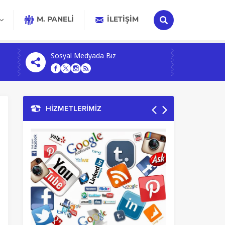
M. PANELİ
İLETIŞIM
Sosyal Medyada Biz
HİZMETLERİMİZ