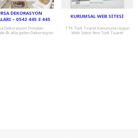
URSA DEKORASYON
KURUMSAL WEB SITESI
LARI – 0542 445 3 445
sa Dekorasyon Firmaları
TTK Türk Ticaret Kanununa Uygun
de ilk akla gelen Dekorasyon
Web Sitesi Yeni Türk Ticaret
 olan SM Yapı sektörde uzun
Kanununa Göre İnternet Sitesi Yeni
 hizmet vermektedir. Ev, İşyeri,
TTK’ya Göre Olması Gereken Web...
Ofis,...