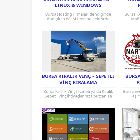
LINUX & WINDOWS
Bursa Hosting Firmaları dendiğinde
Bursa K
öne çıkan WHM Hosting sektörde
Mağa
Güvenilir olmasının yanı sıra tecrübesi
sürdür
ile de kaliteli hizmet sunar. Web...
çeşi
BURSA KIRALIK VINÇ – SEPETLI
BURSA
VINÇ KIRALAMA
F
Bursa Kiralık Vinç hizmeti ya da Kiralık
Bursa Ev
Sepetli Vinç ihtiyaçlarınıza bütçenize
Taşım
uygun Kiralık Vinç Fiyatları ile çözüm
Tavsiye 
üretiyoruz. Özellikle İnşaat...
aralıks
Taş