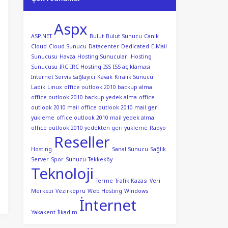
Aspx
ASP.NET
Bulut
Bulut Sunucu
Canik
Cloud
Cloud Sunucu
Datacenter
Dedicated
E-Mail
Sunucusu
Havza
Hosting Sunucuları
Hosting
Sunucusu
IRC
IRC Hosting
ISS
ISS açıklaması
İnternet Servis Sağlayıcı
Kavak
Kiralık Sunucu
Ladik
Linux
office outlook 2010 backup alma
office outlook 2010 backup yedek alma
office
outlook 2010 mail
office outlook 2010 mail geri
yükleme
office outlook 2010 mail yedek alma
office outlook 2010 yedekten geri yükleme
Radyo
Reseller
Hosting
Sanal Sunucu
Sağlık
Server
Spor
Sunucu
Tekkeköy
Teknoloji
Terme
Trafik Kazası
Veri
Merkezi
Vezirköprü
Web Hosting
Windows
İnternet
Yakakent
İlkadım