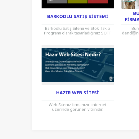
B
BARKODLU SATIŞ SISTEMI
FIRMA
Barkodlu Satış Sitemi ve Stok Takip
Bur
Programı olarak tasarladığımız SOFT
dendiğin
Barcode programında Barkod
Şirketi
Okuyucu & Fiş Yazıcı özelliği mevcuttur.
yıllardır
Günümüzde...
HAZIR WEB SITESI
Web Siteniz firmanızın internet
üzerinde görünen vitrinidir.
Günümüzün en ucuz ve en etkili
pazarlama alanıdır. Daha çok insana
ulaşmanın en...