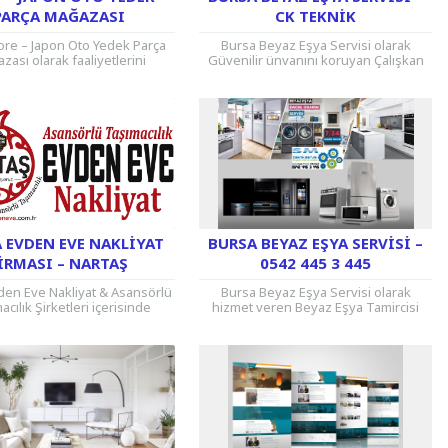
PARÇA MAĞAZASI
CK TEKNIK
ore – Japon Oto Yedek Parça
Bursa Beyaz Eşya Servisi olarak
zası olarak faaliyetlerini
Güvenilir ünvanını koruyan Çalışkan
en YNS Group zengin ürün
Kardeşler Beyaz Eşya Servisi
tlerini ve uygun fiyatlara
müşterilerine daima kaliteli hizmet
sunmaktadır....
sunmaktadır. Buzdolabı, Çamaşır...
 EVDEN EVE NAKLIYAT
BURSA BEYAZ EŞYA SERVISI –
IRMASI – NARTAŞ
0542 445 3 445
den Eve Nakliyat & Asansörlü
Bursa Beyaz Eşya Servisi olarak
acılık Şirketleri içerisinde
hizmet veren Beyaz Eşya Tamircisi
firma olarak faaliyetlerimizi
firmamız her marka Beyaz Eşya
ız sürdürüyoruz. Evden Eve
ürünlerinizi onarmaktadır. Ev, İşyeri,
ımacılık ve Asansörlü...
Ofis,...