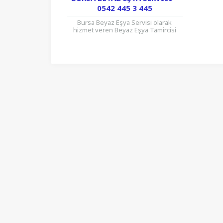
0542 445 3 445
Bursa Beyaz Eşya Servisi olarak
hizmet veren Beyaz Eşya Tamircisi
firmamız her marka Beyaz Eşya
ürünlerinizi onarmaktadır. Ev, İşyeri,
Ofis,...