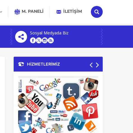
M. PANELİ
İLETIŞIM
Sosyal Medyada Biz
HİZMETLERİMİZ