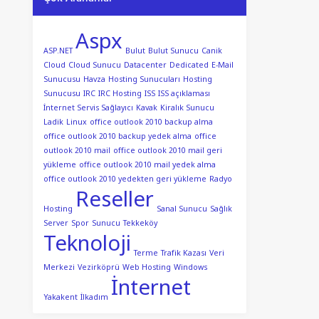
Aspx
ASP.NET
Bulut
Bulut Sunucu
Canik
Cloud
Cloud Sunucu
Datacenter
Dedicated
E-Mail
Sunucusu
Havza
Hosting Sunucuları
Hosting
Sunucusu
IRC
IRC Hosting
ISS
ISS açıklaması
İnternet Servis Sağlayıcı
Kavak
Kiralık Sunucu
Ladik
Linux
office outlook 2010 backup alma
office outlook 2010 backup yedek alma
office
outlook 2010 mail
office outlook 2010 mail geri
yükleme
office outlook 2010 mail yedek alma
office outlook 2010 yedekten geri yükleme
Radyo
Reseller
Hosting
Sanal Sunucu
Sağlık
Server
Spor
Sunucu
Tekkeköy
Teknoloji
Terme
Trafik Kazası
Veri
Merkezi
Vezirköprü
Web Hosting
Windows
İnternet
Yakakent
İlkadım