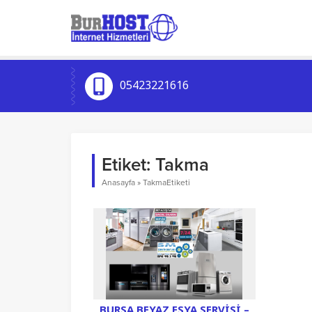
05423221616
Etiket:
Takma
Anasayfa
»
TakmaEtiketi
BURSA BEYAZ EŞYA SERVISI –