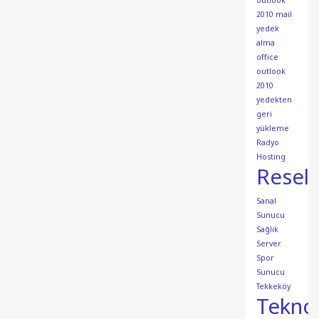
outlook
2010 mail
yedek
alma
office
outlook
2010
yedekten
geri
yükleme
Radyo
Hosting
Resell
Sanal
Sunucu
Sağlık
Server
Spor
Sunucu
Tekkeköy
Teknol