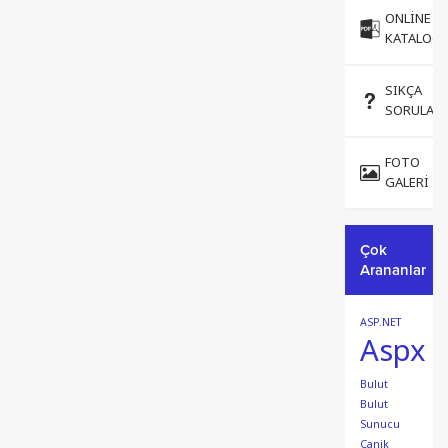
ONLINE
KATALOG
SIKÇA
SORULAN
FOTO
GALERI
Çok
Arananlar
ASP.NET
Aspx
Bulut
Bulut
Sunucu
Canik