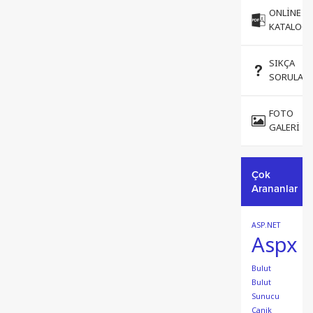
ONLINE
KATALOG
SIKÇA
SORULAN
FOTO
GALERI
Çok
Arananlar
ASP.NET
Aspx
Bulut
Bulut
Sunucu
Canik