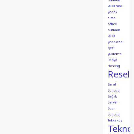
outlook
2010 mail
yedek
alma
office
outlook
2010
yedekten
geri
yükleme
Radyo
Hosting
Resell
Sanal
Sunucu
Sağlık
Server
Spor
Sunucu
Tekkeköy
Teknol