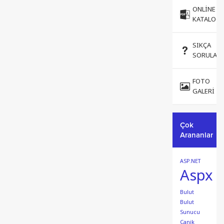
ONLINE
KATALOG
SIKÇA
SORULAN
FOTO
GALERI
Çok
Arananlar
ASP.NET
Aspx
Bulut
Bulut
Sunucu
Canik