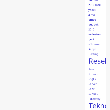
outlook
2010 mail
yedek
alma
office
outlook
2010
yedekten
geri
yükleme
Radyo
Hosting
Resell
Sanal
Sunucu
Sağlık
Server
Spor
Sunucu
Tekkeköy
Teknol