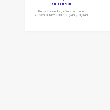
CK TEKNIK
Bursa Beyaz Eşya Servisi olarak
Güvenilir ünvanını koruyan Çalışkan
Kardeşler Beyaz Eşya Servisi
müşterilerine daima kaliteli hizmet
sunmaktadır. Buzdolabı, Çamaşır...