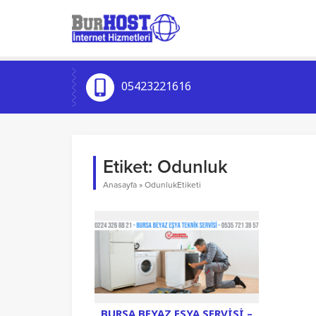
05423221616
Etiket:
Odunluk
Anasayfa
»
OdunlukEtiketi
BURSA BEYAZ EŞYA SERVISI –