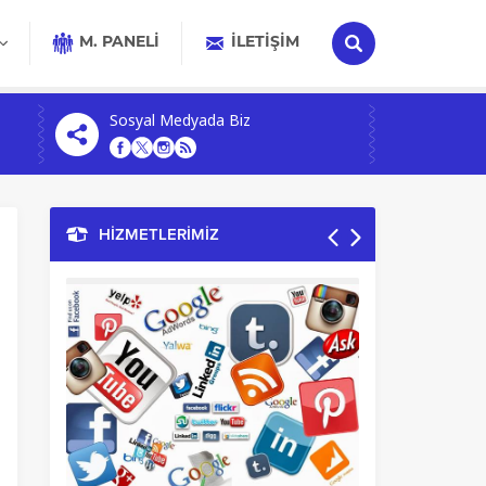
M. PANELİ
İLETIŞIM
Sosyal Medyada Biz
HİZMETLERİMİZ