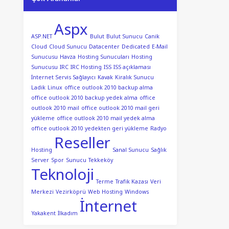
Aspx
ASP.NET
Bulut
Bulut Sunucu
Canik
Cloud
Cloud Sunucu
Datacenter
Dedicated
E-Mail
Sunucusu
Havza
Hosting Sunucuları
Hosting
Sunucusu
IRC
IRC Hosting
ISS
ISS açıklaması
İnternet Servis Sağlayıcı
Kavak
Kiralık Sunucu
Ladik
Linux
office outlook 2010 backup alma
office outlook 2010 backup yedek alma
office
outlook 2010 mail
office outlook 2010 mail geri
yükleme
office outlook 2010 mail yedek alma
office outlook 2010 yedekten geri yükleme
Radyo
Reseller
Hosting
Sanal Sunucu
Sağlık
Server
Spor
Sunucu
Tekkeköy
Teknoloji
Terme
Trafik Kazası
Veri
Merkezi
Vezirköprü
Web Hosting
Windows
İnternet
Yakakent
İlkadım