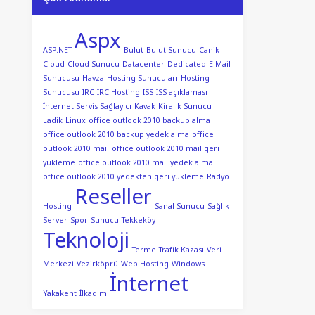
Aspx
ASP.NET
Bulut
Bulut Sunucu
Canik
Cloud
Cloud Sunucu
Datacenter
Dedicated
E-Mail
Sunucusu
Havza
Hosting Sunucuları
Hosting
Sunucusu
IRC
IRC Hosting
ISS
ISS açıklaması
İnternet Servis Sağlayıcı
Kavak
Kiralık Sunucu
Ladik
Linux
office outlook 2010 backup alma
office outlook 2010 backup yedek alma
office
outlook 2010 mail
office outlook 2010 mail geri
yükleme
office outlook 2010 mail yedek alma
office outlook 2010 yedekten geri yükleme
Radyo
Reseller
Hosting
Sanal Sunucu
Sağlık
Server
Spor
Sunucu
Tekkeköy
Teknoloji
Terme
Trafik Kazası
Veri
Merkezi
Vezirköprü
Web Hosting
Windows
İnternet
Yakakent
İlkadım