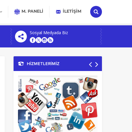
M. PANELİ
İLETIŞIM
Sosyal Medyada Biz
HİZMETLERİMİZ