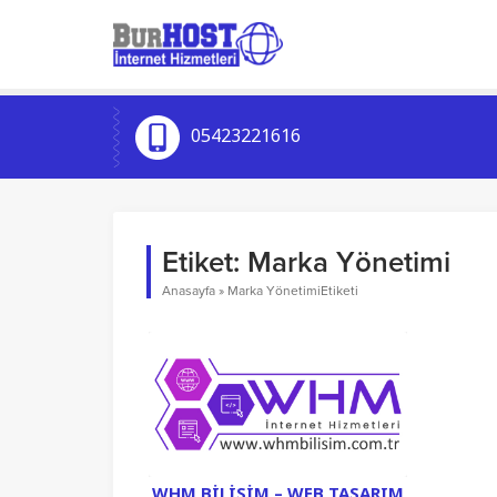
05423221616
Etiket:
Marka Yönetimi
Anasayfa
»
Marka YönetimiEtiketi
WHM BILIŞIM – WEB TASARIM