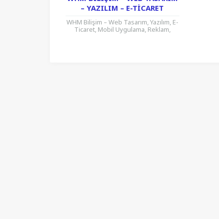
– YAZILIM – E-TICARET
WHM Bilişim – Web Tasarım, Yazılım, E-
Ticaret, Mobil Uygulama, Reklam,
Sosyal Medya, Dijital Reklam,
Programlama, SEO konusunda hizmet
verir. İnternet...