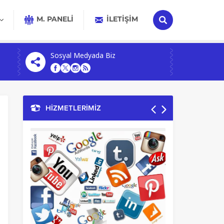
M. PANELİ
İLETIŞIM
Sosyal Medyada Biz
HİZMETLERİMİZ