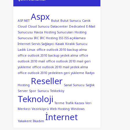
Aspx
ASP.NET
Bulut
Bulut Sunucu
Canik
Cloud
Cloud Sunucu
Datacenter
Dedicated
E-Mail
Sunucusu
Havza
Hosting Sunucuları
Hosting
Sunucusu
IRC
IRC Hosting
ISS
ISS açıklaması
İnternet Servis Sağlayıcı
Kavak
Kiralık Sunucu
Ladik
Linux
office outlook 2010 backup alma
office outlook 2010 backup yedek alma
office
outlook 2010 mail
office outlook 2010 mail geri
yükleme
office outlook 2010 mail yedek alma
office outlook 2010 yedekten geri yükleme
Radyo
Reseller
Hosting
Sanal Sunucu
Sağlık
Server
Spor
Sunucu
Tekkeköy
Teknoloji
Terme
Trafik Kazası
Veri
Merkezi
Vezirköprü
Web Hosting
Windows
İnternet
Yakakent
İlkadım