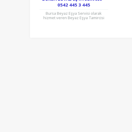
0542 445 3 445
Bursa Beyaz Eşya Servisi olarak
hizmet veren Beyaz Eşya Tamircisi
firmamız her marka Beyaz Eşya
ürünlerinizi onarmaktadır. Ev, İşyeri,
Ofis,...