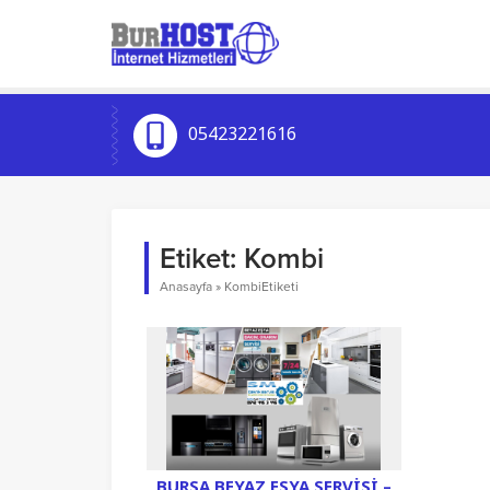
05423221616
Etiket:
Kombi
Anasayfa
»
KombiEtiketi
BURSA BEYAZ EŞYA SERVISI –