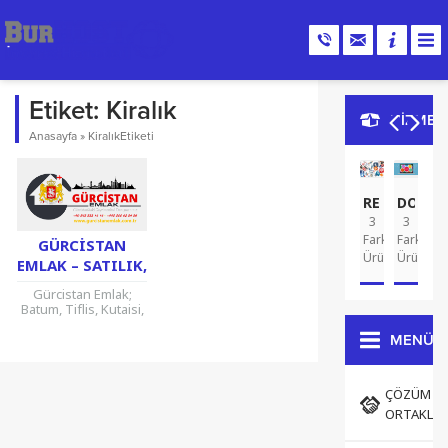
Etiket:
Kiralık
HİZMET
Anasayfa
»
KiralıkEtiketi
REKLAM
DOMA
G
3
3
A
2
Farklı
Farklı
Far
GÜRCISTAN
Ürün
Ürün
Ür
EMLAK – SATILIK,
KIRALIK
Gürcistan Emlak;
GAYRIMENKUL
Batum, Tiflis, Kutaisi,
Gori, Rustavi
şehirlerinde; Kiralık,
MENÜ
Satılık, Devren olmak
üzere Gayrimenkul
ilanları
ÇÖZÜM
yayınlanmaktadır.
ORTAKLAR
Son yıllarda yapılan
yatırımlar...