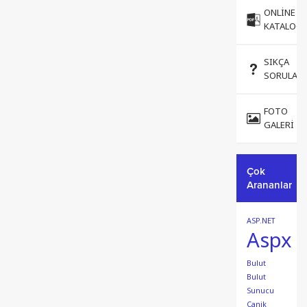
ONLINE
KATALOG
SIKÇA
SORULAN
FOTO
GALERI
Çok
Arananlar
ASP.NET
Aspx
Bulut
Bulut
Sunucu
Canik