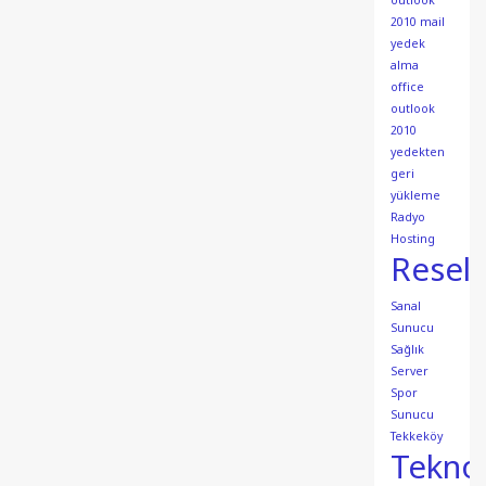
outlook
2010 mail
yedek
alma
office
outlook
2010
yedekten
geri
yükleme
Radyo
Hosting
Resell
Sanal
Sunucu
Sağlık
Server
Spor
Sunucu
Tekkeköy
Teknol