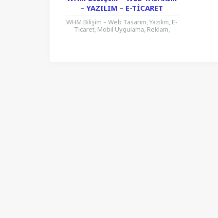
– YAZILIM – E-TICARET
WHM Bilişim – Web Tasarım, Yazılım, E-
Ticaret, Mobil Uygulama, Reklam,
Sosyal Medya, Dijital Reklam,
Programlama, SEO konusunda hizmet
verir. İnternet...