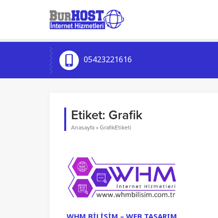
05423221616
Etiket:
Grafik
Anasayfa
»
GrafikEtiketi
WHM BILIŞIM – WEB TASARIM