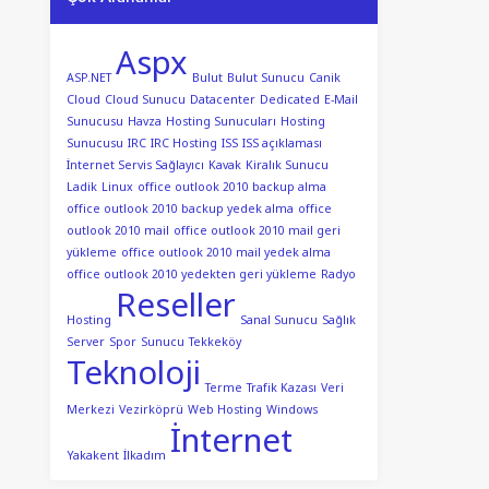
Aspx
ASP.NET
Bulut
Bulut Sunucu
Canik
Cloud
Cloud Sunucu
Datacenter
Dedicated
E-Mail
Sunucusu
Havza
Hosting Sunucuları
Hosting
Sunucusu
IRC
IRC Hosting
ISS
ISS açıklaması
İnternet Servis Sağlayıcı
Kavak
Kiralık Sunucu
Ladik
Linux
office outlook 2010 backup alma
office outlook 2010 backup yedek alma
office
outlook 2010 mail
office outlook 2010 mail geri
yükleme
office outlook 2010 mail yedek alma
office outlook 2010 yedekten geri yükleme
Radyo
Reseller
Hosting
Sanal Sunucu
Sağlık
Server
Spor
Sunucu
Tekkeköy
Teknoloji
Terme
Trafik Kazası
Veri
Merkezi
Vezirköprü
Web Hosting
Windows
İnternet
Yakakent
İlkadım