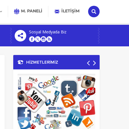
M. PANELİ
İLETIŞIM
Sosyal Medyada Biz
HİZMETLERİMİZ