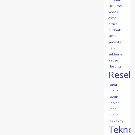
outlook
2010 mail
yedek
alma
office
outlook
2010
yedekten
geri
yükleme
Radyo
Hosting
Resell
Sanal
Sunucu
Sağlık
Server
Spor
Sunucu
Tekkeköy
Teknol