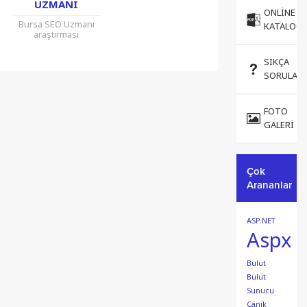
UZMANI
ONLINE
Bursa SEO Uzmanı
KATALOG
araştırması
yapıyorsanız
güvenebileceğiniz ve
SIKÇA
Bursa’da kaliteli SEO
SORULAN
hizmeti alabileceğiniz
bir seo uzmanına
ihtiyacınız varsa
bizimle görüşün.
FOTO
Bursa’da...
GALERI
Çok
Arananlar
ASP.NET
Aspx
Bulut
Bulut
Sunucu
Canik