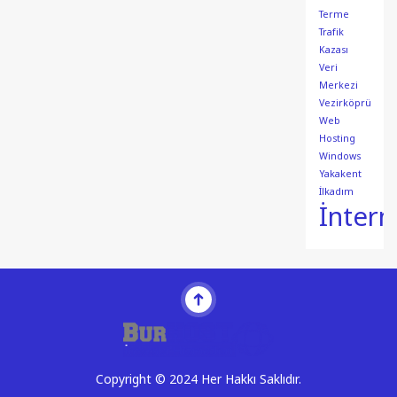
Terme
Trafik
Kazası
Veri
Merkezi
Vezirköprü
Web
Hosting
Windows
Yakakent
İlkadım
İntern
Copyright © 2024 Her Hakkı Saklıdır.