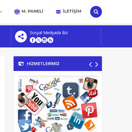
M. PANELİ
İLETIŞIM
Sosyal Medyada Biz
HİZMETLERİMİZ