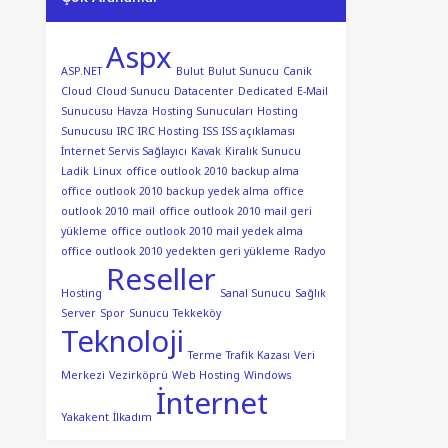
Aspx
ASP.NET
Bulut
Bulut Sunucu
Canik
Cloud
Cloud Sunucu
Datacenter
Dedicated
E-Mail
Sunucusu
Havza
Hosting Sunucuları
Hosting
Sunucusu
IRC
IRC Hosting
ISS
ISS açıklaması
İnternet Servis Sağlayıcı
Kavak
Kiralık Sunucu
Ladik
Linux
office outlook 2010 backup alma
office outlook 2010 backup yedek alma
office
outlook 2010 mail
office outlook 2010 mail geri
yükleme
office outlook 2010 mail yedek alma
office outlook 2010 yedekten geri yükleme
Radyo
Reseller
Hosting
Sanal Sunucu
Sağlık
Server
Spor
Sunucu
Tekkeköy
Teknoloji
Terme
Trafik Kazası
Veri
Merkezi
Vezirköprü
Web Hosting
Windows
İnternet
Yakakent
İlkadım