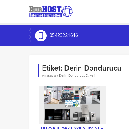
05423221616
Etiket:
Derin Dondurucu
Anasayfa
»
Derin DondurucuEtiketi
BURSA BEYAZ EŞYA SERVISI –