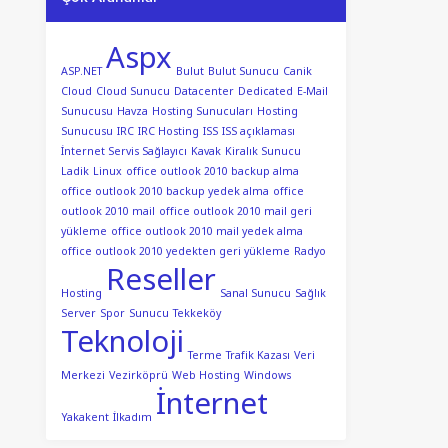
Aspx
ASP.NET
Bulut
Bulut Sunucu
Canik
Cloud
Cloud Sunucu
Datacenter
Dedicated
E-Mail
Sunucusu
Havza
Hosting Sunucuları
Hosting
Sunucusu
IRC
IRC Hosting
ISS
ISS açıklaması
İnternet Servis Sağlayıcı
Kavak
Kiralık Sunucu
Ladik
Linux
office outlook 2010 backup alma
office outlook 2010 backup yedek alma
office
outlook 2010 mail
office outlook 2010 mail geri
yükleme
office outlook 2010 mail yedek alma
office outlook 2010 yedekten geri yükleme
Radyo
Reseller
Hosting
Sanal Sunucu
Sağlık
Server
Spor
Sunucu
Tekkeköy
Teknoloji
Terme
Trafik Kazası
Veri
Merkezi
Vezirköprü
Web Hosting
Windows
İnternet
Yakakent
İlkadım