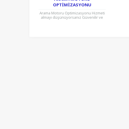
OPTIMIZASYONU
Arama Motoru Optimizasyonu Hizmeti
almayı düşünüyorsanız Güvenilir ve
Kalıcı işlemler gerçekleştiren
firmamızla görüşebilirsiniz. Bursa
Profesyonel Arama Motoru
Optimizasyonu firmaları, şirketleri,...