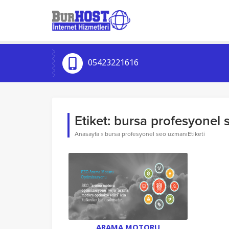
05423221616
Etiket:
bursa profesyonel 
Anasayfa
»
bursa profesyonel seo uzmanıEtiketi
ARAMA MOTORU