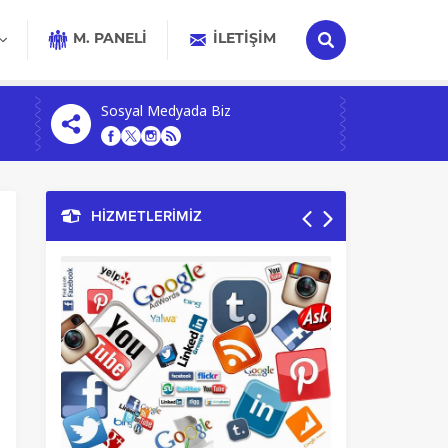
M. PANELİ
İLETIŞIM
Sosyal Medyada Biz
HİZMETLERİMİZ