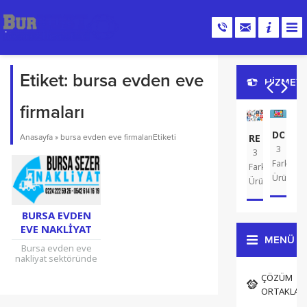
Etiket:
bursa evden eve
HİZMETL
firmaları
DOMAI
REKLAM
G
Anasayfa
»
bursa evden eve firmalarıEtiketi
3
A
3
2
Farklı
Farklı
Far
Ürün
Ürün
Ür
BURSA EVDEN
EVE NAKLIYAT
MENÜ
Bursa evden eve
nakliyat sektöründe
hizmet veren SEZER
ÇÖZÜM
nakliyat taşımacılık
hizmetleri kurumsal
ORTAKLAR
web sitesi için bizi