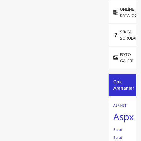
tercih etti. Bursa’da
yaklaşık...
ONLINE
KATALOG
SIKÇA
SORULANL
FOTO
GALERI
Çok
Arananlar
ASP.NET
Aspx
Bulut
Bulut