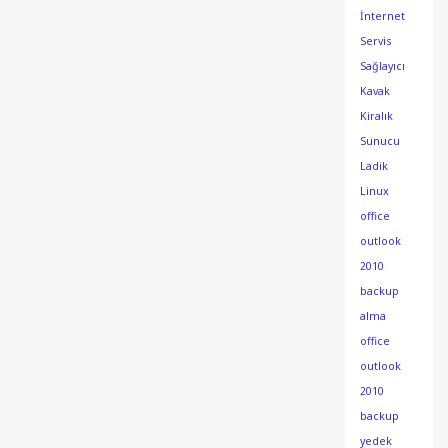
İnternet
Servis
Sağlayıcı
Kavak
Kiralık
Sunucu
Ladik
Linux
office
outlook
2010
backup
alma
office
outlook
2010
backup
yedek