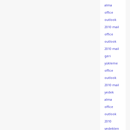
alma
office
outlook
2010 mail
office
outlook
2010 mail
geri
yükleme
office
outlook
2010 mail
yedek
alma
office
outlook
2010
yedekten