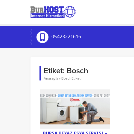
05423221616
Etiket:
Bosch
Anasayfa
»
BoschEtiketi
BURSA BEYAZ EŞYA SERVISI –