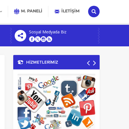
M. PANELİ
İLETIŞIM
Sosyal Medyada Biz
HİZMETLERİMİZ