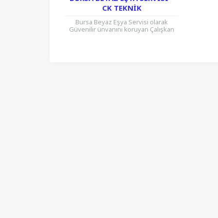
CK TEKNIK
Bursa Beyaz Eşya Servisi olarak
Güvenilir ünvanını koruyan Çalışkan
Kardeşler Beyaz Eşya Servisi
müşterilerine daima kaliteli hizmet
sunmaktadır. Buzdolabı, Çamaşır...