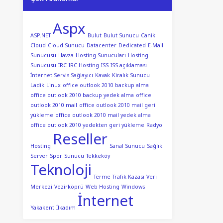
Aspx
ASP.NET
Bulut
Bulut Sunucu
Canik
Cloud
Cloud Sunucu
Datacenter
Dedicated
E-Mail
Sunucusu
Havza
Hosting Sunucuları
Hosting
Sunucusu
IRC
IRC Hosting
ISS
ISS açıklaması
İnternet Servis Sağlayıcı
Kavak
Kiralık Sunucu
Ladik
Linux
office outlook 2010 backup alma
office outlook 2010 backup yedek alma
office
outlook 2010 mail
office outlook 2010 mail geri
yükleme
office outlook 2010 mail yedek alma
office outlook 2010 yedekten geri yükleme
Radyo
Reseller
Hosting
Sanal Sunucu
Sağlık
Server
Spor
Sunucu
Tekkeköy
Teknoloji
Terme
Trafik Kazası
Veri
Merkezi
Vezirköprü
Web Hosting
Windows
İnternet
Yakakent
İlkadım