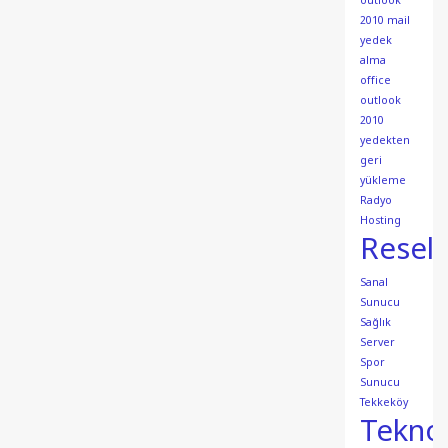
outlook
2010 mail
yedek
alma
office
outlook
2010
yedekten
geri
yükleme
Radyo
Hosting
Resell
Sanal
Sunucu
Sağlık
Server
Spor
Sunucu
Tekkeköy
Teknol