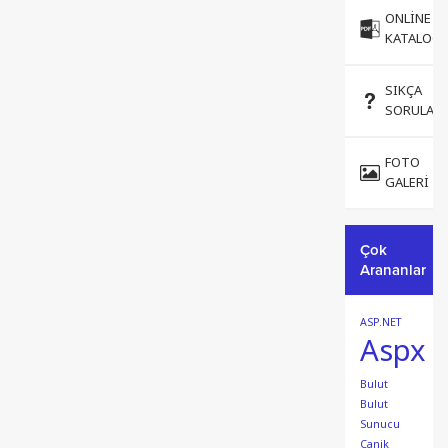
ONLINE
KATALOG
SIKÇA
SORULAN
FOTO
GALERI
Çok
Arananlar
ASP.NET
Aspx
Bulut
Bulut
Sunucu
Canik