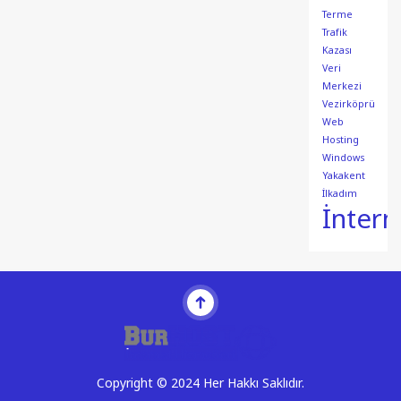
Terme
Trafik
Kazası
Veri
Merkezi
Vezirköprü
Web
Hosting
Windows
Yakakent
İlkadım
İntern
Copyright © 2024 Her Hakkı Saklıdır.