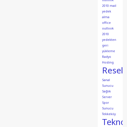
outlook
2010 mail
yedek
alma
office
outlook
2010
yedekten
geri
yükleme
Radyo
Hosting
Resell
Sanal
Sunucu
Sağlık
Server
Spor
Sunucu
Tekkeköy
Teknol