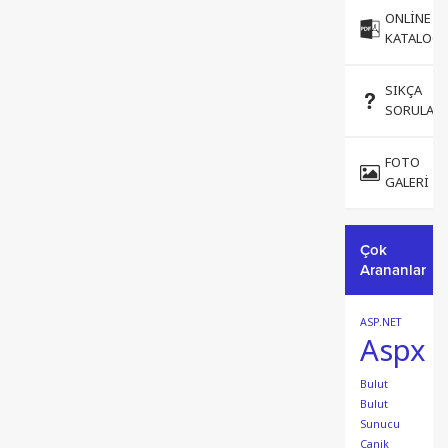
ONLINE
KATALOG
SIKÇA
SORULAN
FOTO
GALERI
Çok
Arananlar
ASP.NET
Aspx
Bulut
Bulut
Sunucu
Canik